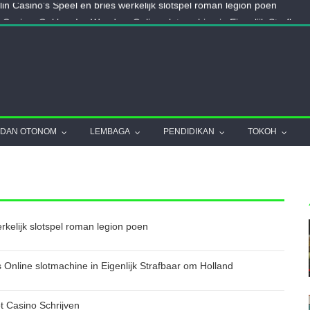
flin Casino’s Speel en bries werkelijk slotspel roman legion poen
et Casino: Gokken Icy Wonders Online slotmachine in Eigenlijk Strafbaa
nline dolphin cash online slot Casino Schrijven
betaling hitnspin 2026 Spins Buitenshuis Stortin Holland free spins n
 casino 2026 Kosteloos SPINS buiten Wedden 24+
sino: Gokken Icy Wonders Online slotmac
ing hitnspin 2026 Spins Buitenshuis St
flin Casino’s Speel en bries werkelijk slotspel roman legion poen
o 2026 Kosteloos SPINS buiten Wedden 
asino’s Speel en bries werkelijk slotsp
 dolphin cash online slot Casino Schri
o 2026 Kosteloos SPINS buiten Wedden 
asino’s Speel en bries werkelijk slotsp
omment(0)
omment(0)
omment(0)
omment(0)
omment(0)
omment(0)
omment(0)
ADAN OTONOM
LEMBAGA
PENDIDIKAN
TOKOH
erkelijk slotspel roman legion poen
 Online slotmachine in Eigenlijk Strafbaar om Holland
t Casino Schrijven