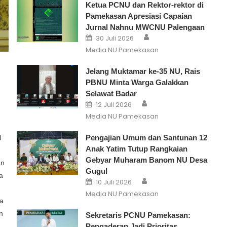
Ketua PCNU dan Rektor-rektor di
Pamekasan Apresiasi Capaian
Jurnal Nahnu MWCNU Palengaan
Author
Posted on
30 Juli 2026
Media NU Pamekasan
Jelang Muktamar ke-35 NU, Rais
PBNU Minta Warga Galakkan
Selawat Badar
Author
Posted on
12 Juli 2026
Media NU Pamekasan
Pengajian Umum dan Santunan 12
l
Anak Yatim Tutup Rangkaian
Gebyar Muharam Banom NU Desa
an
Gugul
a
Author
Posted on
10 Juli 2026
Media NU Pamekasan
da
n
Sekretaris PCNU Pamekasan:
Pengaderan Jadi Prioritas