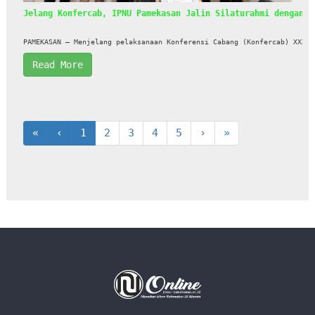
Jelang Konfercab, IPNU Pamekasan Jalin Silaturahmi dengan K
PAMEKASAN – Menjelang pelaksanaan Konferensi Cabang (Konfercab) XXXII
Read More
«
‹
1
2
3
4
5
›
»