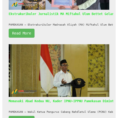
Ekstrakurikuler Jurnalistik MA Miftahul Ulum Bettet Gelar D
PAMEKASAN – Ekstrakurikuler Madrasah Aliyah (MA) Miftahul Ulum Bettet
Read More
Memasuki Abad Kedua NU, Kader IPNU-IPPNU Pamekasan Diminta 
PAMEKASAN — Wakil Ketua Pengurus Cabang Nahdlatul Ulama (PCNU) Kabupa