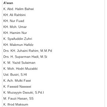
A’wan
K. Abd. Halim Bahwi
KH. Ali Rahbini
KH. Nur Fuad
KH. Moh. Umar
KH. Hamim Nur
K. Syaifuddin Zuhri
KH. Makmun Hafidz
Drs. KH. Juhaini Rahim, M.M.Pd
Drs. H. Suparman Hadi, M.Si
K. M. Yazid Sulaiman
K. Moh. Hodri Muzakki
Ust. Busiri, S.HI
K. Ach. Mulki Fawi
K. Fawaid Nawawi
K. Muzayyin Dasuki, S.Pd.I
M. Fauzi Hasan, SS
K. Ifrod Maksum