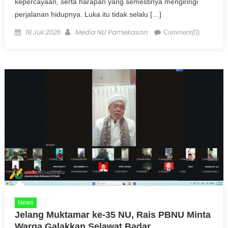
kepercayaan, serta harapan yang semestinya mengiringi
perjalanan hidupnya. Luka itu tidak selalu […]
Posted on
Author
18 Juli 2026
Media NU Pamekasan
Comment(0)
News
Jelang Muktamar ke-35 NU, Rais PBNU Minta
Warga Galakkan Selawat Badar