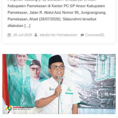
Kabupaten Pamekasan di Kantor PC GP Ansor Kabupaten
Pamekasan, Jalan R. Abdul Aziz Nomor 95, Jungcangcang,
Pamekasan, Ahad (26/07/2026). Silaturahmi tersebut
dilakukan […]
Posted on
Author
26 Juli 2026
Media NU Pamekasan
Comment(0)