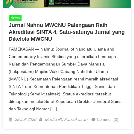
News
Jurnal Nahnu MWCNU Palengaan Raih
Akreditasi SINTA 4, Satu-satunya Jurnal yang
Dikelola MWCNU
PAMEKASAN — Nahnu: Journal of Nahdlatu Ulama and
Contemporary Islamic Studies yang diterbitkan Lembaga
Kajian dan Pengembangan Sumber Daya Manusia
(Lakpesdam) Majelis Wakil Cabang Nahdlatul Ulama
(MWCNU) Kecamatan Palengaan resmi meraih akreditasi
SINTA 4 dari Kementerian Pendidikan Tinggi, Sains, dan
Teknologi (Kemdiktisaintek). Status akreditasi tersebut
ditetapkan melalui Surat Keputusan Direktur Jenderal Sains
dan Teknologi Nomor […]
Posted on
Author
29 Juli 2026
Media NU Pamekasan
Comment(0)