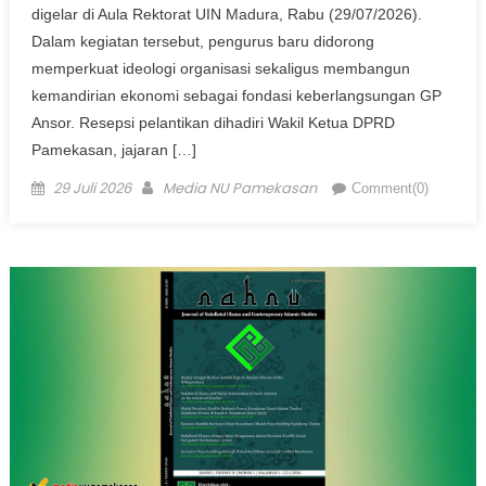
digelar di Aula Rektorat UIN Madura, Rabu (29/07/2026).
Dalam kegiatan tersebut, pengurus baru didorong
memperkuat ideologi organisasi sekaligus membangun
kemandirian ekonomi sebagai fondasi keberlangsungan GP
Ansor. Resepsi pelantikan dihadiri Wakil Ketua DPRD
Pamekasan, jajaran […]
Posted on
Author
29 Juli 2026
Media NU Pamekasan
Comment(0)