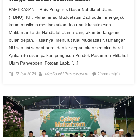
PAMEKASAN – Rais Pengurus Besar Nahdlatul Ulama
(PBNU), KH. Muhammad Muddatstsir Badruddin, mengajak
kaum muslimin meningkatkan doa untuk kesuksesan
Muktamar ke-35 Nahdlatul Ulama yang akan berlangsung
bulan depan. Pasalnya, menurut Kiai Muddatstsir, tantangan
NU saat ini sangat berat dan ke depan akan semakin berat.
Ajakan itu disampaikan pengasuh Pondok Pesantren Miftahul
Ulum Panyeppen, Potoan Laok, […]
Posted on
Author
12 Juli 2026
Media NU Pamekasan
Comment(0)