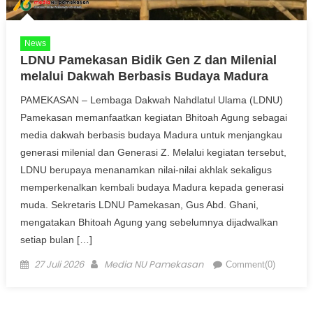
News
LDNU Pamekasan Bidik Gen Z dan Milenial
melalui Dakwah Berbasis Budaya Madura
PAMEKASAN – Lembaga Dakwah Nahdlatul Ulama (LDNU)
Pamekasan memanfaatkan kegiatan Bhitoah Agung sebagai
media dakwah berbasis budaya Madura untuk menjangkau
generasi milenial dan Generasi Z. Melalui kegiatan tersebut,
LDNU berupaya menanamkan nilai-nilai akhlak sekaligus
memperkenalkan kembali budaya Madura kepada generasi
muda. Sekretaris LDNU Pamekasan, Gus Abd. Ghani,
mengatakan Bhitoah Agung yang sebelumnya dijadwalkan
setiap bulan […]
Posted on
Author
27 Juli 2026
Media NU Pamekasan
Comment(0)