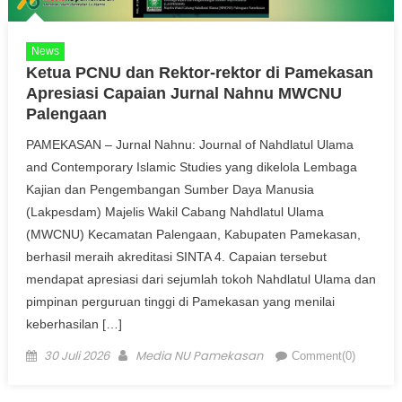
News
Ketua PCNU dan Rektor-rektor di Pamekasan
Apresiasi Capaian Jurnal Nahnu MWCNU
Palengaan
PAMEKASAN – Jurnal Nahnu: Journal of Nahdlatul Ulama
and Contemporary Islamic Studies yang dikelola Lembaga
Kajian dan Pengembangan Sumber Daya Manusia
(Lakpesdam) Majelis Wakil Cabang Nahdlatul Ulama
(MWCNU) Kecamatan Palengaan, Kabupaten Pamekasan,
berhasil meraih akreditasi SINTA 4. Capaian tersebut
mendapat apresiasi dari sejumlah tokoh Nahdlatul Ulama dan
pimpinan perguruan tinggi di Pamekasan yang menilai
keberhasilan […]
Posted on
Author
30 Juli 2026
Media NU Pamekasan
Comment(0)