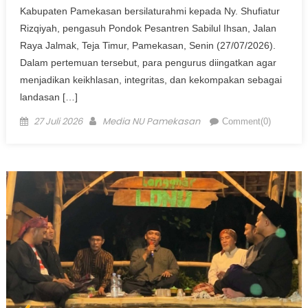
Kabupaten Pamekasan bersilaturahmi kepada Ny. Shufiatur
Rizqiyah, pengasuh Pondok Pesantren Sabilul Ihsan, Jalan
Raya Jalmak, Teja Timur, Pamekasan, Senin (27/07/2026).
Dalam pertemuan tersebut, para pengurus diingatkan agar
menjadikan keikhlasan, integritas, dan kekompakan sebagai
landasan […]
Posted on
Author
27 Juli 2026
Media NU Pamekasan
Comment(0)