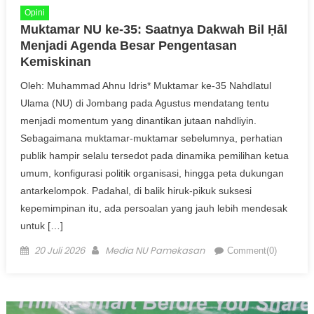
Opini
Muktamar NU ke-35: Saatnya Dakwah Bil Ḥāl
Menjadi Agenda Besar Pengentasan
Kemiskinan
Oleh: Muhammad Ahnu Idris* Muktamar ke-35 Nahdlatul
Ulama (NU) di Jombang pada Agustus mendatang tentu
menjadi momentum yang dinantikan jutaan nahdliyin.
Sebagaimana muktamar-muktamar sebelumnya, perhatian
publik hampir selalu tersedot pada dinamika pemilihan ketua
umum, konfigurasi politik organisasi, hingga peta dukungan
antarkelompok. Padahal, di balik hiruk-pikuk suksesi
kepemimpinan itu, ada persoalan yang jauh lebih mendesak
untuk […]
Posted on
Author
20 Juli 2026
Media NU Pamekasan
Comment(0)