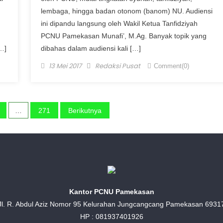
lembaga, hingga badan otonom (banom) NU. Audiensi
ini dipandu langsung oleh Wakil Ketua Tanfidziyah
PCNU Pamekasan Munafi’, M.Ag. Banyak topik yang
…]
dibahas dalam audiensi kali […]
Posted on
Author
13 Mei 2017
Redaksi Pusat
Comment(0)
…
271
Berikutnya
Kantor PCNU Pamekasan
Jl. R. Abdul Aziz Nomor 95 Kelurahan Jungcangcang Pamekasan 6931
HP : 081937401926