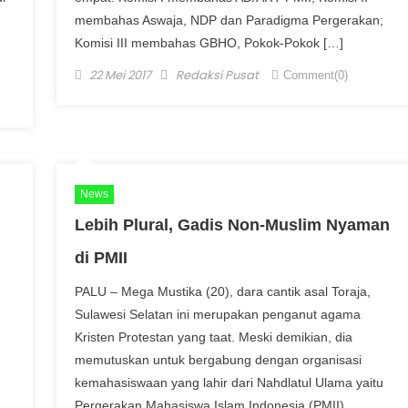
membahas Aswaja, NDP dan Paradigma Pergerakan;
Komisi III membahas GBHO, Pokok-Pokok […]
Posted on
Author
22 Mei 2017
Redaksi Pusat
Comment(0)
News
Lebih Plural, Gadis Non-Muslim Nyaman
di PMII
PALU – Mega Mustika (20), dara cantik asal Toraja,
Sulawesi Selatan ini merupakan penganut agama
Kristen Protestan yang taat. Meski demikian, dia
memutuskan untuk bergabung dengan organisasi
kemahasiswaan yang lahir dari Nahdlatul Ulama yaitu
Pergerakan Mahasiswa Islam Indonesia (PMII).