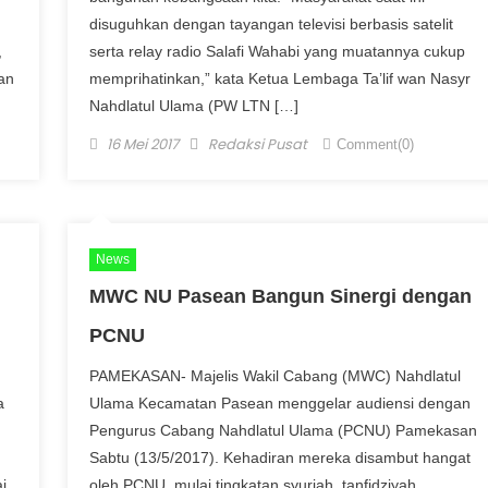
disuguhkan dengan tayangan televisi berbasis satelit
,
serta relay radio Salafi Wahabi yang muatannya cukup
an
memprihatinkan,” kata Ketua Lembaga Ta’lif wan Nasyr
Nahdlatul Ulama (PW LTN […]
Posted on
Author
16 Mei 2017
Redaksi Pusat
Comment(0)
News
MWC NU Pasean Bangun Sinergi dengan
PCNU
PAMEKASAN- Majelis Wakil Cabang (MWC) Nahdlatul
a
Ulama Kecamatan Pasean menggelar audiensi dengan
Pengurus Cabang Nahdlatul Ulama (PCNU) Pamekasan
Sabtu (13/5/2017). Kehadiran mereka disambut hangat
i
oleh PCNU, mulai tingkatan syuriah, tanfidziyah,