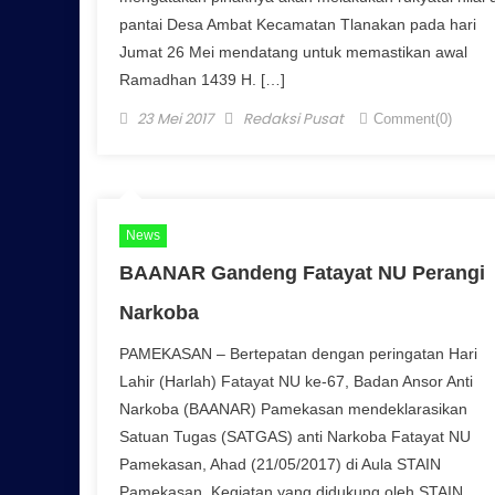
pantai Desa Ambat Kecamatan Tlanakan pada hari
Jumat 26 Mei mendatang untuk memastikan awal
Ramadhan 1439 H. […]
Posted on
Author
23 Mei 2017
Redaksi Pusat
Comment(0)
News
BAANAR Gandeng Fatayat NU Perangi
Narkoba
PAMEKASAN – Bertepatan dengan peringatan Hari
Lahir (Harlah) Fatayat NU ke-67, Badan Ansor Anti
Narkoba (BAANAR) Pamekasan mendeklarasikan
Satuan Tugas (SATGAS) anti Narkoba Fatayat NU
Pamekasan, Ahad (21/05/2017) di Aula STAIN
Pamekasan. Kegiatan yang didukung oleh STAIN