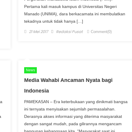
Pertama kali masuk kampus di Universitas Negeri
Manado (UNIMA), dara berkacamata ini membulatkan
tekadnya untuk tidak hanya […]
Posted on
Author
21 Mei 2017
Redaksi Pusat
Comment(0)
News
Media Wahabi Ancaman Nyata bagi
Indonesia
ia
PAMEKASAN – Era keterbukaan yang dinikmati bangsa
ini ternyata menyisakan sejumlah permasalahan.
a
Derasnya akses informasi yang diterima masyarakat
dengan sangat mudah, pada gilirannya mengancam
bangunan kebangsaan kita. “Masyarakat saat ini