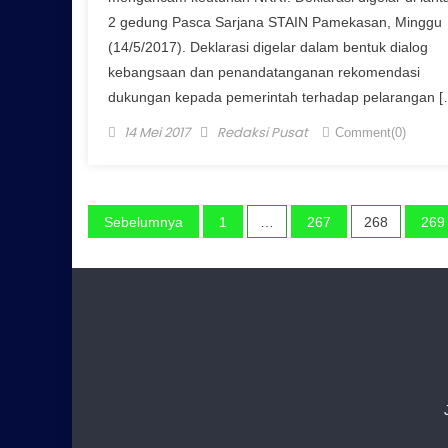
2 gedung Pasca Sarjana STAIN Pamekasan, Minggu
(14/5/2017). Deklarasi digelar dalam bentuk dialog
kebangsaan dan penandatanganan rekomendasi
dukungan kepada pemerintah terhadap pelarangan [
Posted on
Author
14 Mei 2017
Redaksi Pusat
Comment(0)
Navigasi pos
Sebelumnya
1
…
267
268
269