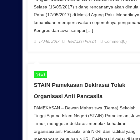
Selasa (16/05/2017) sidang rencananya akan dimulai
Rabu (17/05/2017) di Masjid Agung Palu. Menariknya
kepanitiaan mempercayakan sepenuhnya pengaman
Kongres dari awal sampai […]
Posted on
Author
17 Mei 2017
Redaksi Pusat
Comment(0)
News
STAIN Pamekasan Deklrasai Tolak
Organisasi Anti Pancasila
PAMEKASAN – Dewan Mahasiswa (Dema) Sekolah
Tinggi Agama Islam Negeri (STAIN) Pamekasan, Jaw
Timur, menggelar deklarasi menolak kehadiran
organisasi anti Pacasila, anti NKRI dan radikal yang
mengancam keutuhan NKRI. Deklarasi digelar di lanta