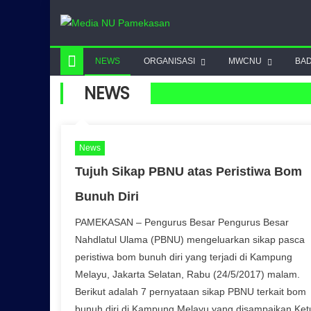
Skip to content
NEWS
ORGANISASI
MWCNU
BA
NEWS
News
Tujuh Sikap PBNU atas Peristiwa Bom
Bunuh Diri
PAMEKASAN – Pengurus Besar Pengurus Besar
Nahdlatul Ulama (PBNU) mengeluarkan sikap pasca
peristiwa bom bunuh diri yang terjadi di Kampung
Melayu, Jakarta Selatan, Rabu (24/5/2017) malam.
Berikut adalah 7 pernyataan sikap PBNU terkait bom
bunuh diri di Kampung Melayu yang disampaikan Ket