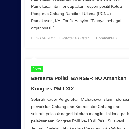
Pamekasan itu mendapatkan respon positif Ketua
Pengurus Cabang Nahdlatul Ulama (PCNU)
Pamekasan, KH. Taufik Hasyim. “Fatayat sebagai
organosasi […]
Posted on
Author
21 Mei 2017
Redaksi Pusat
Comment(0)
News
Bersama Polisi, BANSER NU Amankan
Kongres PMII XIX
Seluruh Kader Pergerakan Mahasiswa Islam Indones
perwakilan Cabang dan Koordinator Cabang dari
seluruh pelosok negeri ini akan mengikuti sidang pad
pelaksanaan Kongres PMII ke-19 di Palu, Sulawesi
Tengah. Setelah dibuka oleh Presiden Joko Widodo,