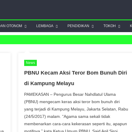
DAN OTONOM
LEMBAGA
PENDIDIKAN
TOKOH
News
PBNU Kecam Aksi Teror Bom Bunuh Diri
di Kampung Melayu
PAMEKASAN – Pengurus Besar Nahdlatul Ulama
(PBNU) mengecam keras aksi teror bom bunuh diri
yang terjadi di Kampung Melayu, Jakarta Selatan, Rabu
(24/5/2017) malam. “Agama sama sekali tidak
membenarkan cara-cara kekerasan seperti itu, apapun
ua
motifnya,” kata Ketua Umum PBNU, Said Aqil Siroj