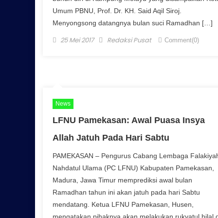
Umum PBNU, Prof. Dr. KH. Said Aqil Siroj.
Menyongsong datangnya bulan suci Ramadhan […]
Posted on
Author
25 Mei 2017
Redaksi Pusat
Comment(0)
News
LFNU Pamekasan: Awal Puasa Insya
Allah Jatuh Pada Hari Sabtu
PAMEKASAN – Pengurus Cabang Lembaga Falakiya
Nahdatul Ulama (PC LFNU) Kabupaten Pamekasan,
Madura, Jawa Timur memprediksi awal bulan
Ramadhan tahun ini akan jatuh pada hari Sabtu
mendatang. Ketua LFNU Pamekasan, Husen,
mengatakan pihaknya akan melakukan rukyatul hilal d