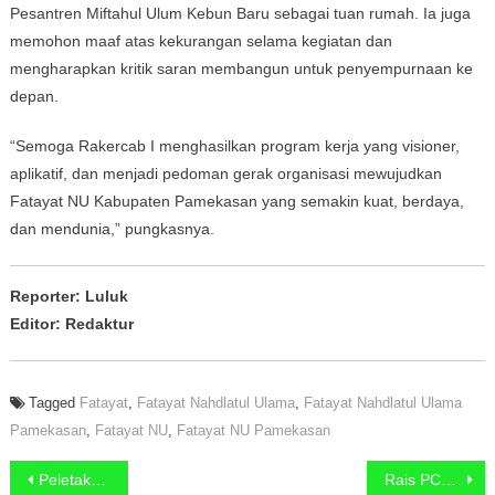
Pesantren Miftahul Ulum Kebun Baru sebagai tuan rumah. Ia juga
memohon maaf atas kekurangan selama kegiatan dan
mengharapkan kritik saran membangun untuk penyempurnaan ke
depan.
“Semoga Rakercab I menghasilkan program kerja yang visioner,
aplikatif, dan menjadi pedoman gerak organisasi mewujudkan
Fatayat NU Kabupaten Pamekasan yang semakin kuat, berdaya,
dan mendunia,” pungkasnya.
Reporter: Luluk
Editor: Redaktur
Tagged
Fatayat
,
Fatayat Nahdlatul Ulama
,
Fatayat Nahdlatul Ulama
Pamekasan
,
Fatayat NU
,
Fatayat NU Pamekasan
Navigasi pos
Peletakan Batu Pertama Kantor NU Majungan, Dana Awal Terkumpul Rp24 Juta
Rais PCNU Pamekasan Lantik Pengurus NU Desa Toket