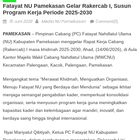
Fatayat NU Pamekasan Gelar Rakercab I, Susun
Program Kerja Periode 2025-2030
Posted on
Author
15 Juni 2026
Media NU Pamekasan
Comment(0)
PAMEKASAN
– Pimpinan Cabang (PC) Fatayat Nahdlatul Ulama
(NU) Kabupaten Pamekasan menggelar Rapat Kerja Cabang
(Rakercab) I masa khidmah 2025-2030, Ahad, (14/06/2026), di Aula
Kantor Majelis Wakil Cabang Nahdlatul Ulama (MWCNU)
Kecamatan Palengaan, Kacok, Palengaan, Pamekasan.
Mengangkat tema “Merawat Khidmah, Menguatkan Organisasi,
Menuju Fatayat NU yang Berdaya dan Mendunia” sebagai ikhtiar
menjaga semangat pengabdian kader, memperkuat konsolidasi
organisasi, serta menyusun program kerja guna meningkatkan
kapasitas kader dan kelembagaan agar mandiri, inovatif, dan
berdaya saing hingga tingkat internasional.
Nyai Mariyatul Qibtiyah, Ketua PC Fatayat NU Kabupaten