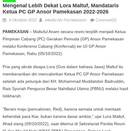
Mengenal Lebih Dekat Lora Maltuf, Mandataris
Ketua PC GP Ansor Pamekasan 2022-2026
Posted on
Author
9 Oktober 2022
Media NU Pamekasan
Comment(0)
PAMEKASAN
– Maltuful Anam secara resmi terpilih menjadi Ketua
Pimpinan Cabang (PC) Gerakan Pemuda (GP) Ansor Pamekasan
melalui Konferensi Cabang (Konfercab) ke-10 GP Ansor
Pamekasan, Rabu (05/10/2022).
Pria yang akrab disapa Lora (Gus dalam bahasa Jawa) Maltuf itu
memberanikan diri mencalonkan Ketua PC GP Ansor Pamekasan
setelah ada petunjuk dari KH. Mohammad Muddatstsir Badruddin,
Rais Syuriah Pengurus Besar Nahdlatul Ulama (PBNU) melalui hasil
Istikharah.
“Berani maju (pencalonan, Red), karena semata untuk mentaati
kehendak para Kiai, bukan karena dasar ambisi,” ujar Lora Maltuf,
Ahad siang (09/10/2022), saat ditemui di Sekretariat Panitia Reuni