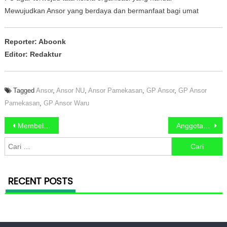
Mewujudkan Ansor yang berdaya dan bermanfaat bagi umat
Reporter: Aboonk
Editor: Redaktur
Tagged
Ansor
,
Ansor NU
,
Ansor Pamekasan
,
GP Ansor
,
GP Ansor
Pamekasan
,
GP Ansor Waru
Navigasi pos
Membeludak, Ratusan Warga Ikuti Pengobatan Gratis GP Ansor Waru Pamekasan
Anggota Baru IPNU-IPPNU Batumarmar Resmi Dibaiat
Cari untuk:
RECENT POSTS