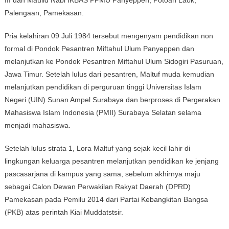
III dan Maulid Nabi IKBAS PPMU Panyeppen, Potoan Laok,
Palengaan, Pamekasan.
Pria kelahiran 09 Juli 1984 tersebut mengenyam pendidikan non
formal di Pondok Pesantren Miftahul Ulum Panyeppen dan
melanjutkan ke Pondok Pesantren Miftahul Ulum Sidogiri Pasuruan,
Jawa Timur. Setelah lulus dari pesantren, Maltuf muda kemudian
melanjutkan pendidikan di perguruan tinggi Universitas Islam
Negeri (UIN) Sunan Ampel Surabaya dan berproses di Pergerakan
Mahasiswa Islam Indonesia (PMII) Surabaya Selatan selama
menjadi mahasiswa.
Setelah lulus strata 1, Lora Maltuf yang sejak kecil lahir di
lingkungan keluarga pesantren melanjutkan pendidikan ke jenjang
pascasarjana di kampus yang sama, sebelum akhirnya maju
sebagai Calon Dewan Perwakilan Rakyat Daerah (DPRD)
Pamekasan pada Pemilu 2014 dari Partai Kebangkitan Bangsa
(PKB) atas perintah Kiai Muddatstsir.