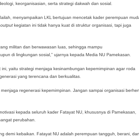
ologi, keorganisasian, serta strategi dakwah dan sosial.
Mailah, menyampaikan LKL bertujuan mencetak kader perempuan mud
p
output
kegiatan ini tidak hanya kuat di struktur organisasi, tapi juga
 yang militan dan berwawasan luas, sehingga mampu
upun di lingkungan sosial,” ujarnya kepada Media NU Pamekasan.
t ini, yaitu strategi menjaga kesinambungan kepemimpinan agar roda
generasi yang terencana dan berkualitas.
ah menjaga regenerasi kepemimpinan. Jangan sampai organisasi berhen
otivasi kepada seluruh kader Fatayat NU, khususnya di Pamekasan,
mangat perubahan.
ang demi kebaikan. Fatayat NU adalah perempuan tangguh, berani, da