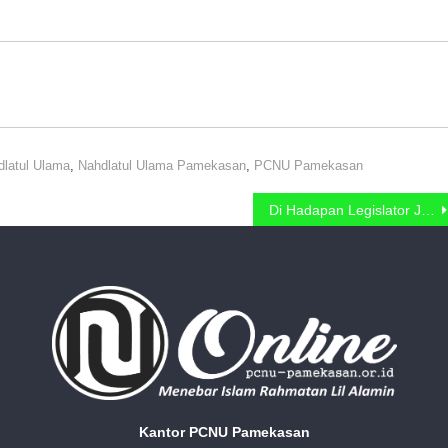
dlatul Ulama
,
Nahdlatul Ulama Pamekasan
,
PCNU Pamekasan
Di Hadapan Legislator Jatim, Ketua ISNU Pamekasan Ajak Kolaborasi Berdayakan Pengusaha Muda
Kantor PCNU Pamekasan