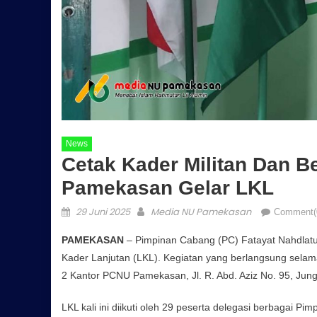
News
Cetak Kader Militan Dan 
Pamekasan Gelar LKL
Posted on
Author
29 Juni 2025
Media NU Pamekasan
Comment(
PAMEKASAN
– Pimpinan Cabang (PC) Fatayat Nahdlat
Kader Lanjutan (LKL). Kegiatan yang berlangsung selama
2 Kantor PCNU Pamekasan, Jl. R. Abd. Aziz No. 95, Ju
LKL kali ini diikuti oleh 29 peserta delegasi berbaga