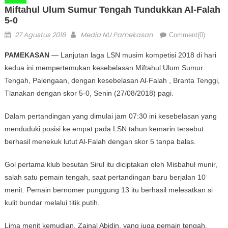
Miftahul Ulum Sumur Tengah Tundukkan Al-Falah
5-0
Posted on
Author
27 Agustus 2018
Media NU Pamekasan
Comment(0)
PAMEKASAN
— Lanjutan laga LSN musim kompetisi 2018 di hari
kedua ini mempertemukan kesebelasan Miftahul Ulum Sumur
Tengah, Palengaan, dengan kesebelasan Al-Falah , Branta Tenggi,
Tlanakan dengan skor 5-0, Senin (27/08/2018) pagi.
Dalam pertandingan yang dimulai jam 07:30 ini kesebelasan yang
menduduki posisi ke empat pada LSN tahun kemarin tersebut
berhasil menekuk lutut Al-Falah dengan skor 5 tanpa balas.
Gol pertama klub besutan Sirul itu diciptakan oleh Misbahul munir,
salah satu pemain tengah, saat pertandingan baru berjalan 10
menit. Pemain bernomer punggung 13 itu berhasil melesatkan si
kulit bundar melalui titik putih.
Lima menit kemudian, Zainal Abidin, yang juga pemain tengah,