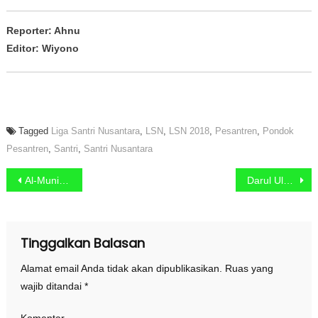
Reporter: Ahnu
Editor: Wiyono
Tagged
Liga Santri Nusantara
,
LSN
,
LSN 2018
,
Pesantren
,
Pondok
Pesantren
,
Santri
,
Santri Nusantara
Navigasi pos
Al-Muniri Tekuk Miftahul Ulum Buddagan 2-0
Darul Ulum Bekuk Miftahul Ihsan 4-0
Tinggalkan Balasan
Alamat email Anda tidak akan dipublikasikan.
Ruas yang
wajib ditandai
*