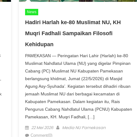
News
Hadiri Harlah ke-80 Muslimat NU, KH
Muqri Fadhali Sampaikan Filosofi
Kehidupan
3
PAMEKASAN — Peringatan Hari Lahir (Harlah) ke-80
Muslimat Nahdlatul Ulama (NU) yang digelar Pimpinan
Cabang (PC) Muslimat NU Kabupaten Pamekasan
,
berlangsung khidmat, Jumat (22/5/2026) di Masjid
Agung Asy-Syuhada’. Kegiatan tersebut dihadiri ribuan
k
jemaah Muslimat NU dari berbagai kecamatan di
Kabupaten Pamekasan. Dalam kegiatan itu, Rais
Pengurus Cabang Nahdlatul Ulama (PCNU) Kabupaten
Pamekasan, KH. Muqri Fadhali, […]
Posted on
Author
22 Mei 2026
Media NU Pamekasan
Comment(0)