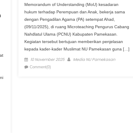
Memorandum of Understanding (MoU) kesadaran
hukum terhadap Perempuan dan Anak, bekerja sama
n
dengan Pengadilan Agama (PA) setempat Ahad,
(09/11/2025), di ruang Microteaching Pengurus Cabang
Nahdlatul Ulama (PCNU) Kabupaten Pamekasan.
Kegiatan tersebut bertujuan memberikan penjelasan
kepada kader-kader Muslimat NU Pamekasan guna […]
at
Posted on
Author
10 November 2025
Media NU Pamekasan
Comment(0)
ni