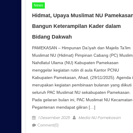
News
Hidmat, Upaya Muslimat NU Pamekasa
Bangun Keterampilan Kader dalam
Bidang Dakwah
PAMEKASAN – Himpunan Da’iyah dan Majelis Ta’lim
Muslimat NU (Hidmat) Pimpinan Cabang (PC) Muslim
Nahdlatul Ulama (NU) Kabupaten Pamekasan
menggelar kegiatan rutin di aula Kantor PCNU
Kabupaten Pamekasan, Ahad, (29/11/2025). Agenda i
merupakan kegiatan pembinaan bulanan yang diikuti
seluruh PAC Muslimat NU sekabupaten Pamekasan.
Pada gelaran bulan ini, PAC Muslimat NU Kecamatan
Pegantenan mendapat giliran […]
Posted on
Author
1 Desember 2025
Media NU Pamekasan
Comment(0)