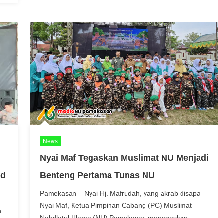
News
Nyai Maf Tegaskan Muslimat NU Menjadi
ud
Benteng Pertama Tunas NU
Pamekasan – Nyai Hj. Mafrudah, yang akrab disapa
Nyai Maf, Ketua Pimpinan Cabang (PC) Muslimat
n
Nahdlatul Ulama (NU) Pamekasan menegaskan