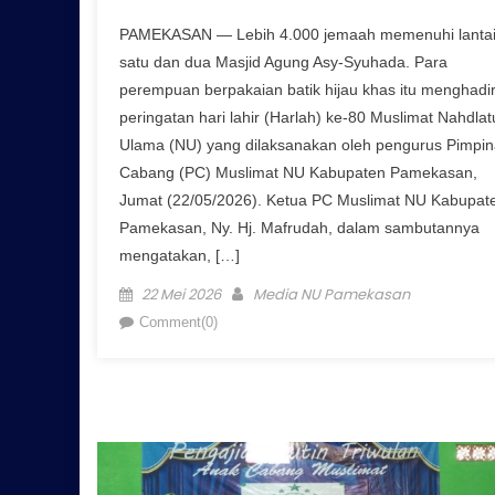
PAMEKASAN — Lebih 4.000 jemaah memenuhi lanta
satu dan dua Masjid Agung Asy-Syuhada. Para
perempuan berpakaian batik hijau khas itu menghadir
peringatan hari lahir (Harlah) ke-80 Muslimat Nahdlat
Ulama (NU) yang dilaksanakan oleh pengurus Pimpi
Cabang (PC) Muslimat NU Kabupaten Pamekasan,
Jumat (22/05/2026). Ketua PC Muslimat NU Kabupat
Pamekasan, Ny. Hj. Mafrudah, dalam sambutannya
mengatakan, […]
Posted on
Author
22 Mei 2026
Media NU Pamekasan
Comment(0)