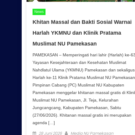
News
Khitan Massal dan Bakti Sosial Warnai
Harlah YKMNU dan Klinik Pratama
Muslimat NU Pamekasan
PAMEKASAN – Memperingati hari lahir (Harlah) ke-6
Yayasan Kesejahteraan dan Kesehatan Muslimat
Nahdlatul Ulama (YKMNU) Pamekasan dan sekaligus
Harlah ke-11 Klinik Pratama Muslimat NU Pamekasan
Pimpinan Cabang (PC) Muslimat NU Kabupaten
Pamekasan menggelar khitanan massal gratis di Klini
Muslimat NU Pamekasan, Jl. Teja, Kelurahan
Jungcangcang, Kabupaten Pamekasan, Sabtu
(27/06/2026). Khitanan massal gratis ini merupakan
agenda […]
Posted on
Author
28 Juni 2026
Media NU Pamekasan