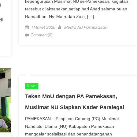
kepengurusan Muslimat NU se-Pamekasan, kegiatan
)
tersebut dilaksanakan setiap hari Ahad selama bulan
Ramadhan. Ny. Mafrudah Zain, […]
il
Posted on
Author
1 Maret 2026
Media NU Pamekasan
Comment(0)
News
Teken MoU dengan PA Pamekasan,
Muslimat NU Siapkan Kader Paralegal
PAMEKASAN – Pimpinan Cabang (PC) Muslimat
Nahdlatul Ulama (NU) Kabupaten Pamekasan
menggelar sosialisasi dan penandatanganan