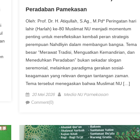
Peradaban Pamekasan
i
Oleh: Prof. Dr. H. Atiqullah, S.Ag., M.Pd* Peringatan hari
i
lahir (Harlah) ke-80 Muslimat NU menjadi momentum
ul
penting untuk merefleksikan kembali peran strategis
nan
perempuan Nahdliyin dalam membangun bangsa. Tema
besar “Merawat Tradisi, Menguatkan Kemandirian, dan
en
Meneduhkan Peradaban” bukan sekadar slogan
seremonial, melainkan paradigma gerakan sosial-
keagamaan yang relevan dengan tantangan zaman.
Tema tersebut menegaskan bahwa Muslimat NU […]
Posted on
Author
20 Mei 2026
Media NU Pamekasan
Comment(0)