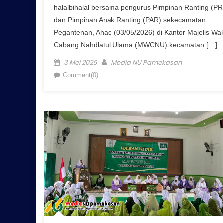
halalbihalal bersama pengurus Pimpinan Ranting (PR
dan Pimpinan Anak Ranting (PAR) sekecamatan
Pegantenan, Ahad (03/05/2026) di Kantor Majelis Wak
Cabang Nahdlatul Ulama (MWCNU) kecamatan […]
Posted on
Author
3 Mei 2026
Media NU Pamekasan
Comment(0)